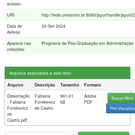
acesso:
URI:
http://tede.unicentro.br:8080/jspui/handle/jspui/
Data de
20-Set-2024
defesa:
Aparece nas
Programa de Pós-Graduação em Administração
coleções:
Arquivos associados a este item:
Arquivo
Descrição
Tamanho
Formato
Dissertação
Fabiana
961,01
Adobe
Baixar/Abrir
- Fabiana
Forekevicz
kB
PDF
Forekevicz
de Castro
Pré-Visualiza
de
Castro.pdf