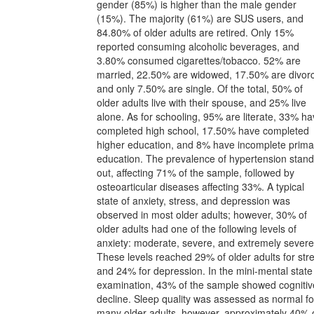
gender (85%) is higher than the male gender
(15%). The majority (61%) are SUS users, and
84.80% of older adults are retired. Only 15%
reported consuming alcoholic beverages, and
3.80% consumed cigarettes/tobacco. 52% are
married, 22.50% are widowed, 17.50% are divor
and only 7.50% are single. Of the total, 50% of
older adults live with their spouse, and 25% live
alone. As for schooling, 95% are literate, 33% h
completed high school, 17.50% have completed
higher education, and 8% have incomplete prima
education. The prevalence of hypertension stan
out, affecting 71% of the sample, followed by
osteoarticular diseases affecting 33%. A typical
state of anxiety, stress, and depression was
observed in most older adults; however, 30% of
older adults had one of the following levels of
anxiety: moderate, severe, and extremely severe
These levels reached 29% of older adults for str
and 24% for depression. In the mini-mental state
examination, 43% of the sample showed cognitiv
decline. Sleep quality was assessed as normal fo
many older adults, however, approximately 40% 