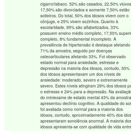
cigarro/tabaco. 52% são casados, 22,50% viúvos
17,50% são divorciados e somente 7,50% estão
solteiros. Do total, 50% dos idosos vivem com o
cônjuge, e 25% vivem sozinhos. Quanto à
escolaridade, 95% são alfabetizados, 33%
possuem ensino médio completo, 17,50% superi
completo, 8% fundamental incompleto. A
prevalência de hipertensão é destaque afetando
71% da amostra, seguido por doenças
osteoarticulares afetando 33%. Foi observado
estado normal para ansiedade, estresse e
depressão na maioria dos idosos, contudo, 30%
dos idosos apresentavam um dos níveis de
ansiedade: moderado, severo e extremamente
severo. Estes níveis atingiram 29% dos idosos p
o estresse e 24% para a depressão. Na avaliaçã
do miniexame de estado mental 43% da amostr
apresentou declínio cognitivo. A qualidade do s
foi avaliada como normal para a maioria dos
idosos, contudo, aproximadamente 40% dos ido
apresentaram sonolência anormal. A maioria do
idosos apresenta-se com qualidade de vida entr