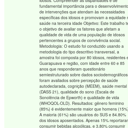
idosos. Compreender as disparidades é de
fundamental importância para o desenvolviment
de intervenções que atendam às necessidades
específicas dos idosos e promovam a equidade 
saúde na terceira idade Objetivo: Este trabalho 
o objetivo de avaliar os fatores que afetam a
qualidade de vida de uma população de idosos
pertencentes a grupos de convivência social.
Metodologia: O estudo foi conduzido usando a
metodologia do tipo descritivo transversal, a
amostra foi composta por 80 idosos, residentes
Guarapuava e região, com idade entre 60 e 85
anos que responderam questionário
semiestruturado sobre dados sociodemográficos
foram avaliados sobre percepção de saúde
autodeclarada, cognição (MEEM), saúde mental
(DASS 21), qualidade do sono (Escala de
Sonolência de Epworth) e qualidade de vida
(WHOQOL-OLD). Resultados: gênero feminino
(85%) é evidentemente maior que homens (15%)
A maioria (61%) são usuários do SUS e 84.80%
dos idosos aposentados. Apenas 15% reportara
consumir bebidas alcoólicas, e 3,80% consumir