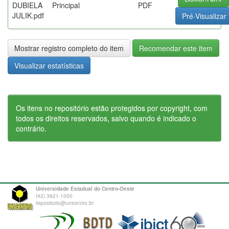
DUBIELA
Principal
PDF
JULIK.pdf
Pré-Visualizar
Mostrar registro completo do item
Recomendar este item
Visualizar estatísticas
Os itens no repositório estão protegidos por copyright, com
todos os direitos reservados, salvo quando é indicado o
contrário.
Universidade Estadual do Centro-Oeste
(42) 3621-1000
repositorio@unicentro.br