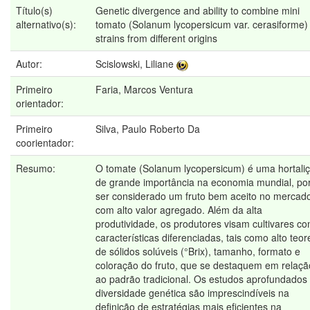
Título(s)
Genetic divergence and ability to combine mini
alternativo(s):
tomato (Solanum lycopersicum var. cerasiforme)
strains from different origins
Autor:
Scislowski, Liliane
Primeiro
Faria, Marcos Ventura
orientador:
Primeiro
Silva, Paulo Roberto Da
coorientador:
Resumo:
O tomate (Solanum lycopersicum) é uma hortali
de grande importância na economia mundial, po
ser considerado um fruto bem aceito no mercad
com alto valor agregado. Além da alta
produtividade, os produtores visam cultivares c
características diferenciadas, tais como alto teor
de sólidos solúveis (°Brix), tamanho, formato e
coloração do fruto, que se destaquem em relaçã
ao padrão tradicional. Os estudos aprofundados
diversidade genética são imprescindíveis na
definição de estratégias mais eficientes na