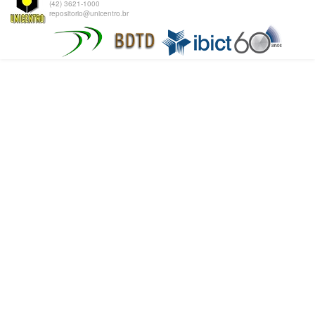
(42) 3621-1000
repositorio@unicentro.br