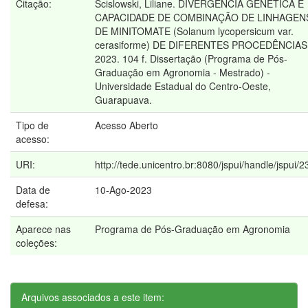
Citação:
Scislowski, Liliane. DIVERGÊNCIA GENÉTICA E
CAPACIDADE DE COMBINAÇÃO DE LINHAGEN
DE MINITOMATE (Solanum lycopersicum var.
cerasiforme) DE DIFERENTES PROCEDÊNCIAS
2023. 104 f. Dissertação (Programa de Pós-
Graduação em Agronomia - Mestrado) -
Universidade Estadual do Centro-Oeste,
Guarapuava.
Tipo de
Acesso Aberto
acesso:
URI:
http://tede.unicentro.br:8080/jspui/handle/jspui/
Data de
10-Ago-2023
defesa:
Aparece nas
Programa de Pós-Graduação em Agronomia
coleções:
Arquivos associados a este item: