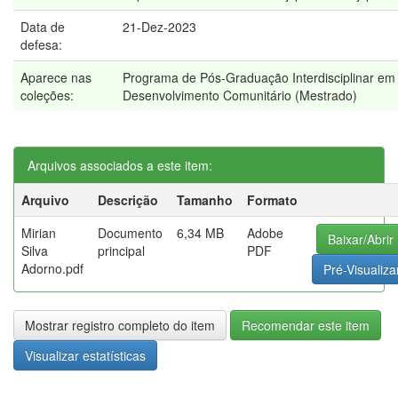
Data de
21-Dez-2023
defesa:
Aparece nas
Programa de Pós-Graduação Interdisciplinar em
coleções:
Desenvolvimento Comunitário (Mestrado)
Arquivos associados a este item:
Arquivo
Descrição
Tamanho
Formato
Mirian
Documento
6,34 MB
Adobe
Baixar/Abrir
Silva
principal
PDF
Adorno.pdf
Pré-Visualiza
Mostrar registro completo do item
Recomendar este item
Visualizar estatísticas