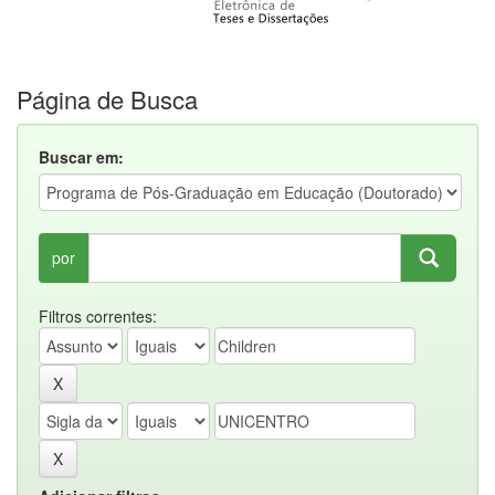
Página de Busca
Buscar em:
por
Filtros correntes: