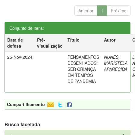
Anterior
1
Próximo
Conjunto de itens:
Data de
Pré-
Título
Autor
O
defesa
visualização
25-Nov-2024
PENSAMENTOS
NUNES,
L
DESENHADOS:
MARISTELA
A
SER CRIANÇA
APARECIDA
C
EM TEMPOS
DE PANDEMIA
Compartilhamento
Busca facetada