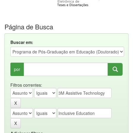
Página de Busca
Buscar em:
por
Filtros correntes: