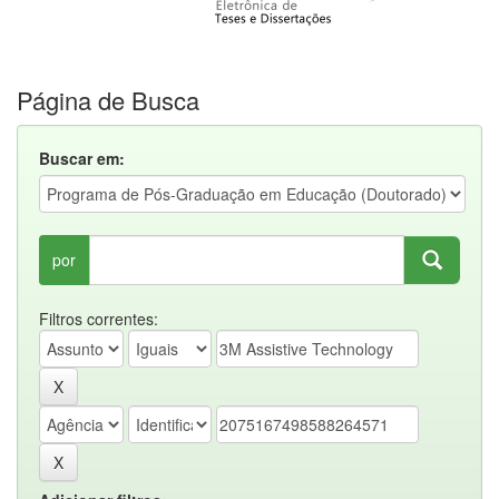
Página de Busca
Buscar em:
por
Filtros correntes: