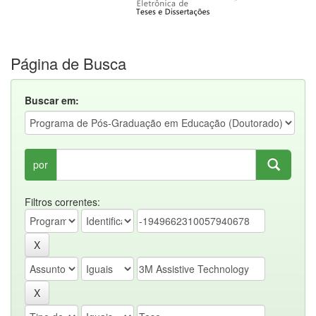
Página de Busca
Buscar em:
por
Filtros correntes: