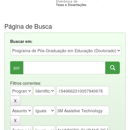
Página de Busca
Buscar em:
por
Filtros correntes: