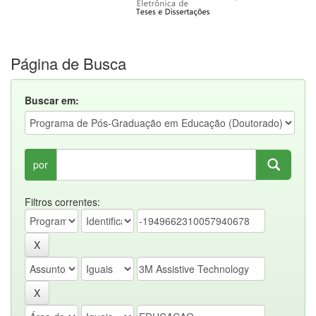
Página de Busca
Buscar em:
por
Filtros correntes: