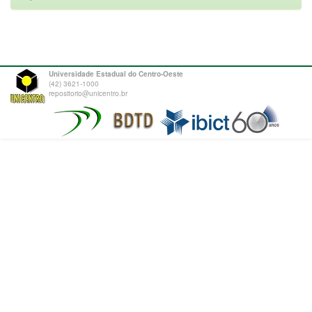
Universidade Estadual do Centro-Oeste
(42) 3621-1000
repositorio@unicentro.br