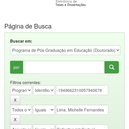
Página de Busca
Buscar em:
por
Filtros correntes: