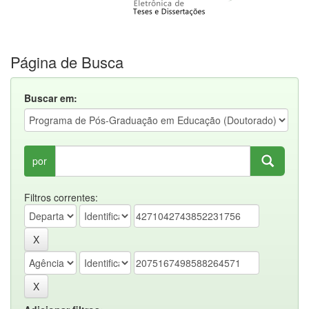
Página de Busca
Buscar em:
por
Filtros correntes: