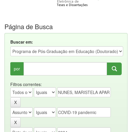
Página de Busca
Buscar em:
por
Filtros correntes: