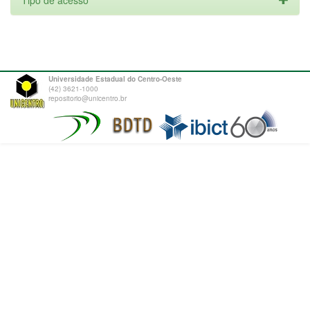
Tipo de acesso
Universidade Estadual do Centro-Oeste
(42) 3621-1000
repositorio@unicentro.br