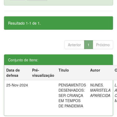
Resultado 1-1 de 1.
Anterior
1
Próximo
Conjunto de itens:
Data de
Pré-
Título
Autor
O
defesa
visualização
25-Nov-2024
PENSAMENTOS
NUNES,
L
DESENHADOS:
MARISTELA
A
SER CRIANÇA
APARECIDA
C
EM TEMPOS
DE PANDEMIA