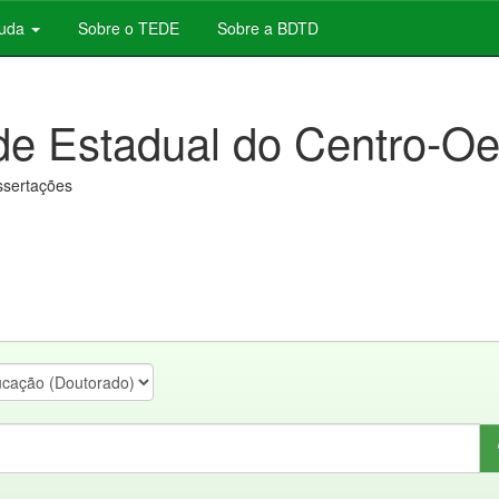
juda
Sobre o TEDE
Sobre a BDTD
de Estadual do Centro-Oe
issertações