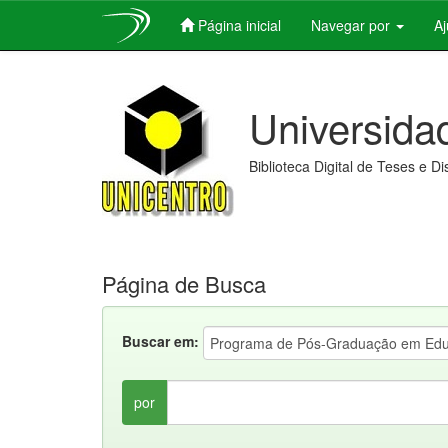
Página inicial
Navegar por
A
Skip
navigation
Universida
Biblioteca Digital de Teses e D
Página de Busca
Buscar em:
por