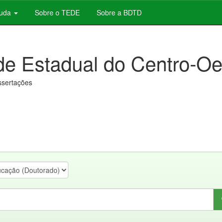
juda
Sobre o TEDE
Sobre a BDTD
de Estadual do Centro-Oe
issertações