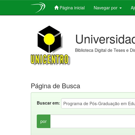
Página inicial
Navegar por
A
Skip
navigation
Universida
Biblioteca Digital de Teses e D
Página de Busca
Buscar em:
por