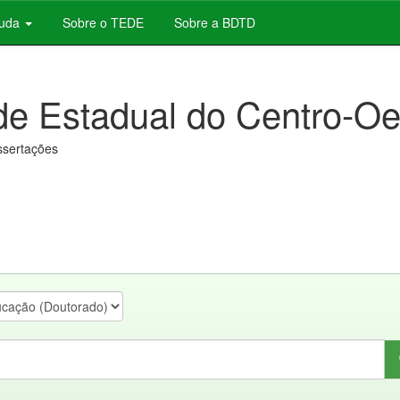
juda
Sobre o TEDE
Sobre a BDTD
de Estadual do Centro-Oe
issertações