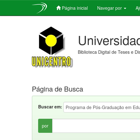
Página inicial
Navegar por
A
Skip
navigation
Universida
Biblioteca Digital de Teses e D
Página de Busca
Buscar em:
por