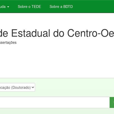
juda
Sobre o TEDE
Sobre a BDTD
de Estadual do Centro-Oe
issertações