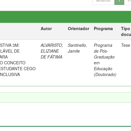
Anterior
1
P
Autor
Orientador
Programa
Tipo
doc
STIVA 3M:
ALVARISTO,
Santinello,
Programa
Tese
ULÁVEL DE
ELIZIANE
Jamile
de Pós-
PARA
DE FÁTIMA
Graduação
O CONCEITO
em
ESTUDANTE CEGO
Educação
INCLUSIVA
(Doutorado)