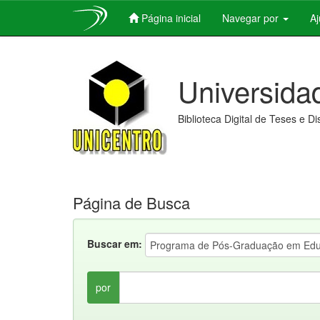
Página inicial
Navegar por
A
Skip
navigation
Universida
Biblioteca Digital de Teses e D
Página de Busca
Buscar em:
por