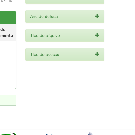
róximo
Ano de defesa
 de
umento
Tipo de arquivo
Tipo de acesso