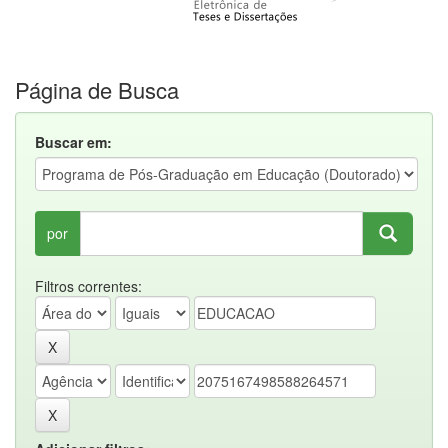
Página de Busca
Buscar em:
por
Filtros correntes: