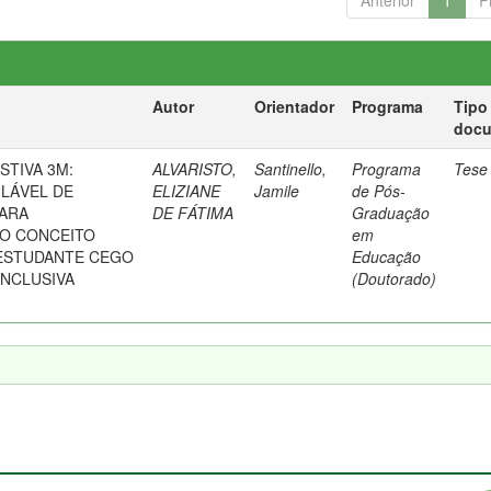
Anterior
1
P
Autor
Orientador
Programa
Tipo
doc
STIVA 3M:
ALVARISTO,
Santinello,
Programa
Tese
ULÁVEL DE
ELIZIANE
Jamile
de Pós-
PARA
DE FÁTIMA
Graduação
O CONCEITO
em
ESTUDANTE CEGO
Educação
INCLUSIVA
(Doutorado)