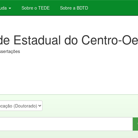
juda
Sobre o TEDE
Sobre a BDTD
de Estadual do Centro-Oe
issertações