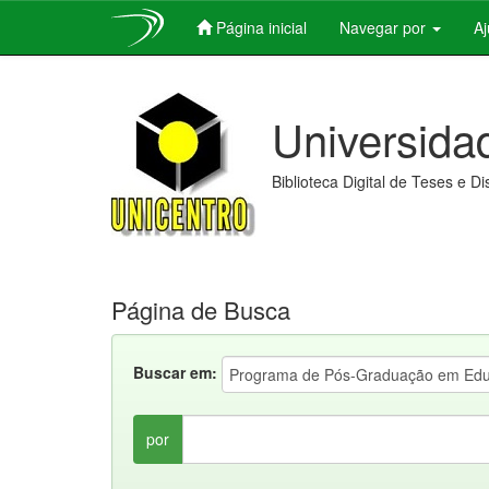
Página inicial
Navegar por
A
Skip
navigation
Universida
Biblioteca Digital de Teses e D
Página de Busca
Buscar em:
por