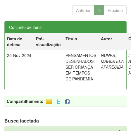
Anterior
1
Próximo
Conjunto de itens:
Data de
Pré-
Título
Autor
O
defesa
visualização
25-Nov-2024
PENSAMENTOS
NUNES,
L
DESENHADOS:
MARISTELA
A
SER CRIANÇA
APARECIDA
C
EM TEMPOS
DE PANDEMIA
Compartilhamento
Busca facetada