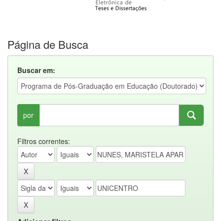
Página de Busca
Buscar em:
por
Filtros correntes: