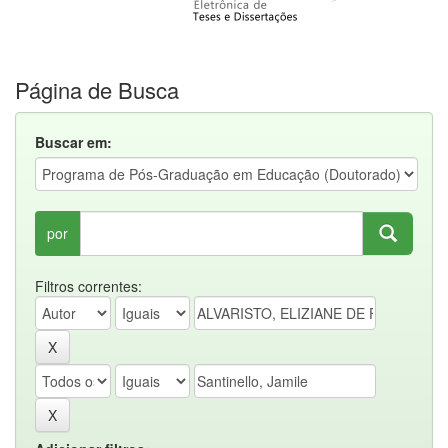
Página de Busca
Buscar em:
por
Filtros correntes: