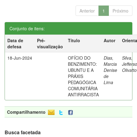
Anterior
1
Próximo
Conjunto de itens:
Data de
Pré-
Título
Autor
Orient
defesa
visualização
18-Jun-2024
OFÍCIO DO
Dias,
Silva,
BENZIMENTO:
Marcia
Jeffers
UBUNTU E A
Denise
Olivatt
PRÁXIS
de
PEDAGÓGICA
Lima
COMUNITÁRIA
ANTIRRACISTA
Compartilhamento
Busca facetada