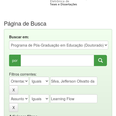
Página de Busca
Buscar em:
por
Filtros correntes: