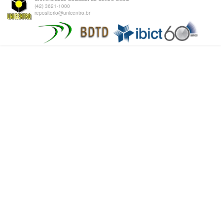
(42) 3621-1000
repositorio@unicentro.br