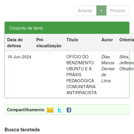
Anterior
1
Próximo
Conjunto de itens:
Data de
Pré-
Título
Autor
Orient
defesa
visualização
18-Jun-2024
OFÍCIO DO
Dias,
Silva,
BENZIMENTO:
Marcia
Jeffers
UBUNTU E A
Denise
Olivatt
PRÁXIS
de
PEDAGÓGICA
Lima
COMUNITÁRIA
ANTIRRACISTA
Compartilhamento
Busca facetada