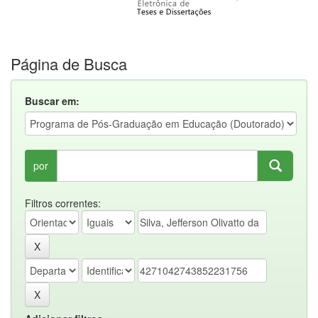
Página de Busca
Buscar em:
por
Filtros correntes: