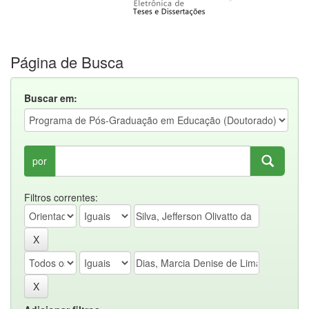
Página de Busca
Buscar em:
por
Filtros correntes: