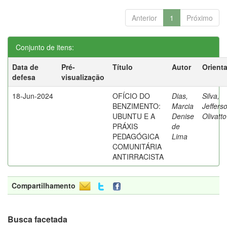
Anterior
1
Próximo
Conjunto de itens:
Data de
Pré-
Título
Autor
Orient
defesa
visualização
18-Jun-2024
OFÍCIO DO
Dias,
Silva,
BENZIMENTO:
Marcia
Jeffers
UBUNTU E A
Denise
Olivatt
PRÁXIS
de
PEDAGÓGICA
Lima
COMUNITÁRIA
ANTIRRACISTA
Compartilhamento
Busca facetada