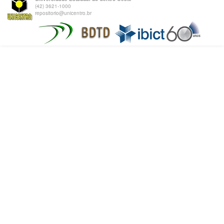
(42) 3621-1000
repositorio@unicentro.br