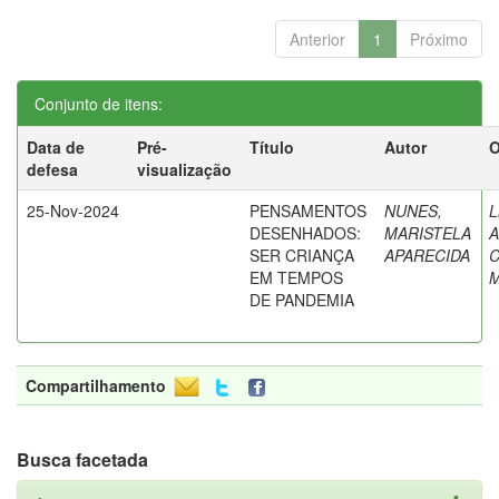
Anterior
1
Próximo
Conjunto de itens:
Data de
Pré-
Título
Autor
O
defesa
visualização
25-Nov-2024
PENSAMENTOS
NUNES,
L
DESENHADOS:
MARISTELA
A
SER CRIANÇA
APARECIDA
C
EM TEMPOS
DE PANDEMIA
Compartilhamento
Busca facetada