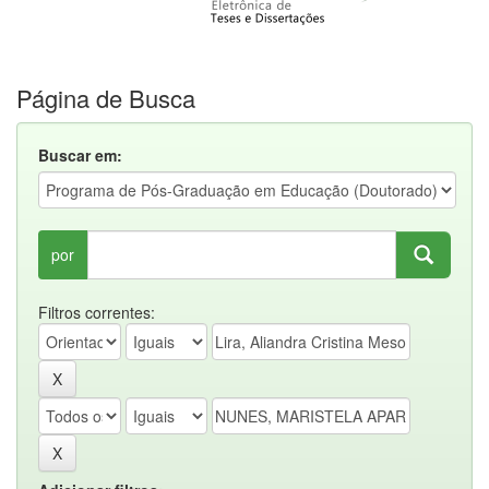
Página de Busca
Buscar em:
por
Filtros correntes: