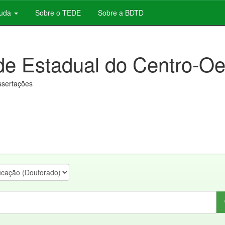
juda
Sobre o TEDE
Sobre a BDTD
de Estadual do Centro-Oe
issertações