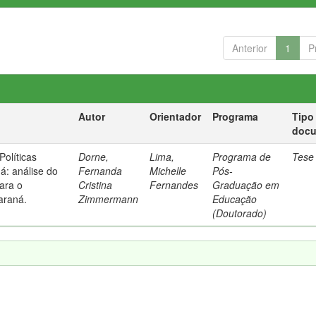
Anterior
1
P
Autor
Orientador
Programa
Tipo
doc
olíticas
Dorne,
Lima,
Programa de
Tese
á: análise do
Fernanda
Michelle
Pós-
para o
Cristina
Fernandes
Graduação em
araná.
Zimmermann
Educação
(Doutorado)