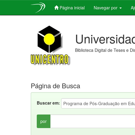
Página inicial
Navegar por
A
Skip
navigation
Universida
Biblioteca Digital de Teses e D
Página de Busca
Buscar em:
por