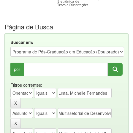
Página de Busca
Buscar em:
por
Filtros correntes: