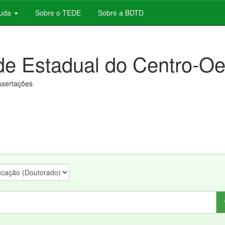
juda
Sobre o TEDE
Sobre a BDTD
de Estadual do Centro-Oe
issertações