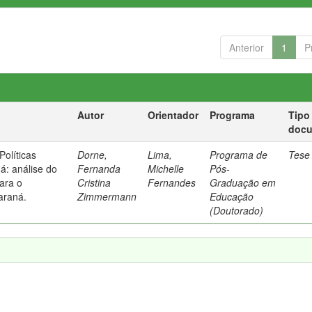
Anterior
1
P
Autor
Orientador
Programa
Tipo
doc
olíticas
Dorne,
Lima,
Programa de
Tese
á: análise do
Fernanda
Michelle
Pós-
para o
Cristina
Fernandes
Graduação em
araná.
Zimmermann
Educação
(Doutorado)