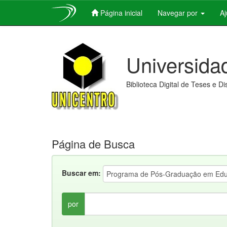
Página inicial
Navegar por
A
Skip
navigation
Universida
Biblioteca Digital de Teses e D
Página de Busca
Buscar em:
por