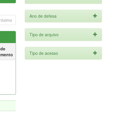
Ano de defesa
róximo
Tipo de arquivo
 de
Tipo de acesso
umento