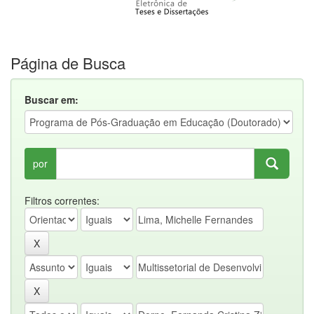
Página de Busca
Buscar em:
por
Filtros correntes: