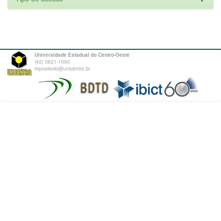
Universidade Estadual do Centro-Oeste
(42) 3621-1000
repositorio@unicentro.br