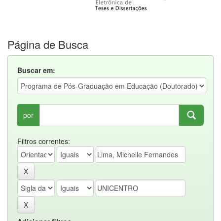
Página de Busca
Buscar em:
por
Filtros correntes: