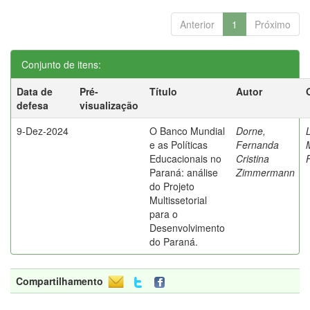
Anterior
1
Próximo
Conjunto de itens:
Data de
Pré-
Título
Autor
defesa
visualização
9-Dez-2024
O Banco Mundial
Dorne,
e as Políticas
Fernanda
Educacionais no
Cristina
Paraná: análise
Zimmermann
do Projeto
Multissetorial
para o
Desenvolvimento
do Paraná.
Compartilhamento