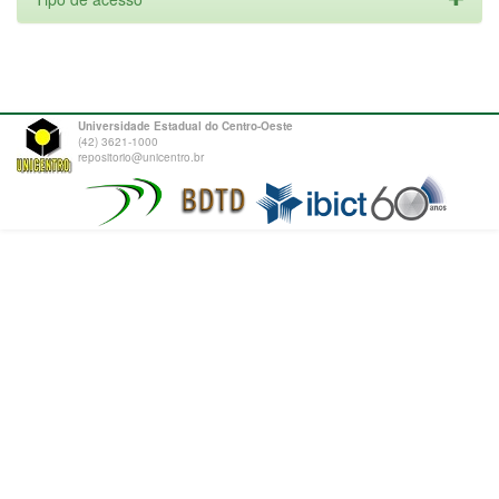
Universidade Estadual do Centro-Oeste
(42) 3621-1000
repositorio@unicentro.br