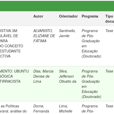
Autor
Orientador
Programa
Tipo
doc
STIVA 3M:
ALVARISTO,
Santinello,
Programa
Tese
ULÁVEL DE
ELIZIANE DE
Jamile
de Pós-
PARA
FÁTIMA
Graduação
DO CONCEITO
em
 ESTUDANTE
Educação
CTIVA
(Doutorado)
IMENTO: UBUNTU
Dias, Marcia
Silva,
Programa
Tese
AGÓGICA
Denise de
Jefferson
de Pós-
TIRRACISTA
Lima
Olivatto da
Graduação
em
Educação
(Doutorado)
as Políticas
Dorne,
Lima,
Programa
Tese
raná: análise do
Fernanda
Michelle
de Pós-