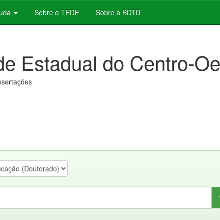
juda
Sobre o TEDE
Sobre a BDTD
de Estadual do Centro-Oe
issertações