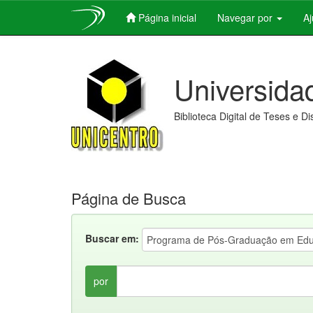
Página inicial
Navegar por
A
Skip
navigation
Universida
Biblioteca Digital de Teses e D
Página de Busca
Buscar em:
por