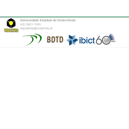
Universidade Estadual do Centro-Oeste
(42) 3621-1000
repositorio@unicentro.br