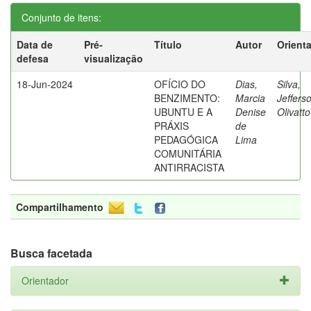
Conjunto de itens:
Data de
Pré-
Título
Autor
Orient
defesa
visualização
18-Jun-2024
OFÍCIO DO
Dias,
Silva,
BENZIMENTO:
Marcia
Jeffers
UBUNTU E A
Denise
Olivatt
PRÁXIS
de
PEDAGÓGICA
Lima
COMUNITÁRIA
ANTIRRACISTA
Compartilhamento
Busca facetada
Orientador