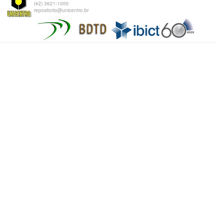
(42) 3621-1000
repositorio@unicentro.br