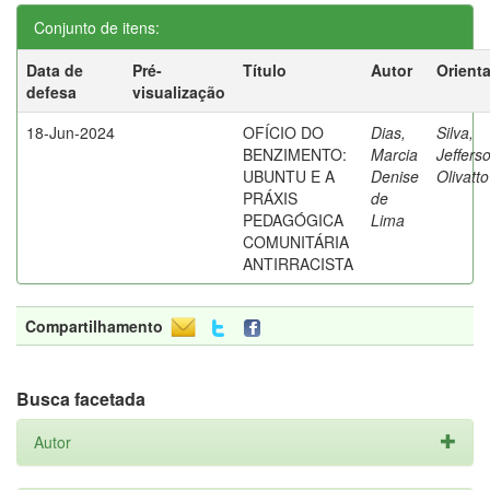
Conjunto de itens:
Data de
Pré-
Título
Autor
Orient
defesa
visualização
18-Jun-2024
OFÍCIO DO
Dias,
Silva,
BENZIMENTO:
Marcia
Jeffers
UBUNTU E A
Denise
Olivatt
PRÁXIS
de
PEDAGÓGICA
Lima
COMUNITÁRIA
ANTIRRACISTA
Compartilhamento
Busca facetada
Autor