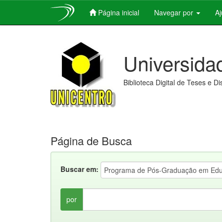
Página inicial
Navegar por
A
Skip
navigation
Universida
Biblioteca Digital de Teses e D
Página de Busca
Buscar em:
por