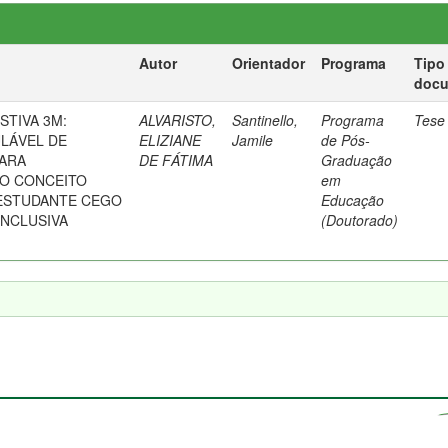
Autor
Orientador
Programa
Tipo
doc
STIVA 3M:
ALVARISTO,
Santinello,
Programa
Tese
ULÁVEL DE
ELIZIANE
Jamile
de Pós-
PARA
DE FÁTIMA
Graduação
O CONCEITO
em
ESTUDANTE CEGO
Educação
INCLUSIVA
(Doutorado)