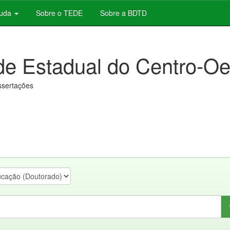
juda
Sobre o TEDE
Sobre a BDTD
de Estadual do Centro-Oe
issertações