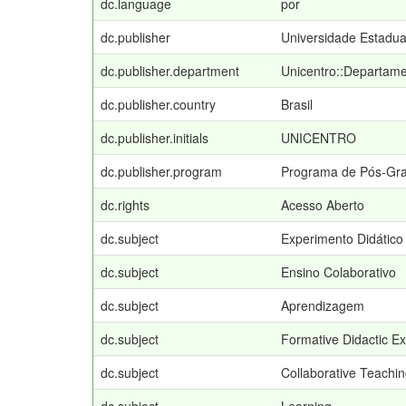
dc.language
por
dc.publisher
Universidade Estadua
dc.publisher.department
Unicentro::Departame
dc.publisher.country
Brasil
dc.publisher.initials
UNICENTRO
dc.publisher.program
Programa de Pós-Gra
dc.rights
Acesso Aberto
dc.subject
Experimento Didático
dc.subject
Ensino Colaborativo
dc.subject
Aprendizagem
dc.subject
Formative Didactic E
dc.subject
Collaborative Teachi