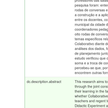
professores das salas
pesquisa foram: enten
rodas de conversas en
a construção e a apl
entre os docentes, c
municipal da cidade d
coordenadores pedagó
oito rodas de conver
temas específicos rel
Colaborativo diante do
análises dos dados, f
de planejamento junto
estudo verificou que 
soma e a troca de con
percebeu-se que, por 
encontrem outras for
dc.description.abstract
This research aims to
through the joint cons
their learning in the 
whether Collaborative
teachers and regent te
Didactic Experiment an