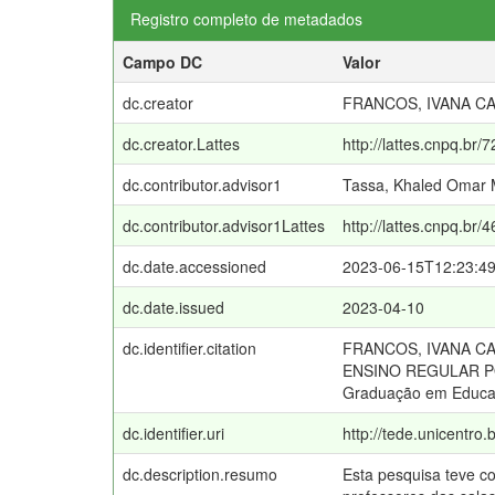
Registro completo de metadados
Campo DC
Valor
dc.creator
FRANCOS, IVANA CA
dc.creator.Lattes
http://lattes.cnpq.b
dc.contributor.advisor1
Tassa, Khaled Omar
dc.contributor.advisor1Lattes
http://lattes.cnpq.b
dc.date.accessioned
2023-06-15T12:23:4
dc.date.issued
2023-04-10
dc.identifier.citation
FRANCOS, IVANA C
ENSINO REGULAR PO
Graduação em Educação
dc.identifier.uri
http://tede.unicentro.
dc.description.resumo
Esta pesquisa teve co