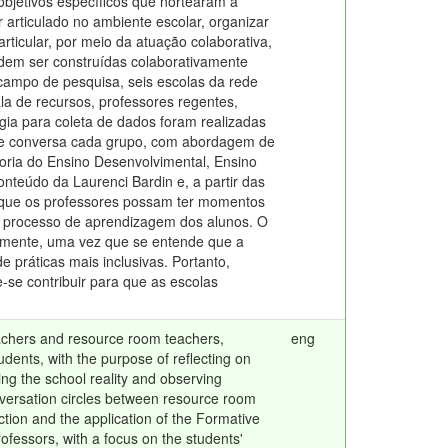
objetivos específicos que nortearam a
 articulado no ambiente escolar, organizar
rticular, por meio da atuação colaborativa,
odem ser construídas colaborativamente
ampo de pesquisa, seis escolas da rede
la de recursos, professores regentes,
ia para coleta de dados foram realizadas
 de conversa cada grupo, com abordagem de
Teoria do Ensino Desenvolvimental, Ensino
conteúdo da Laurenci Bardin e, a partir das
ra que os professores possam ter momentos
 o processo de aprendizagem dos alunos. O
ualmente, uma vez que se entende que a
 práticas mais inclusivas. Portanto,
-se contribuir para que as escolas
teachers and resource room teachers,
eng
udents, with the purpose of reflecting on
ing the school reality and observing
nversation circles between resource room
uction and the application of the Formative
ofessors, with a focus on the students'