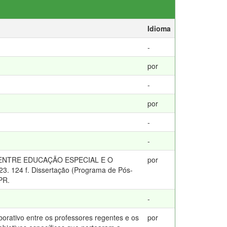
Idioma
-
por
-
por
-
-
 ENTRE EDUCAÇÃO ESPECIAL E O
por
4 f. Dissertação (Programa de Pós-
PR.
-
borativo entre os professores regentes e os
por