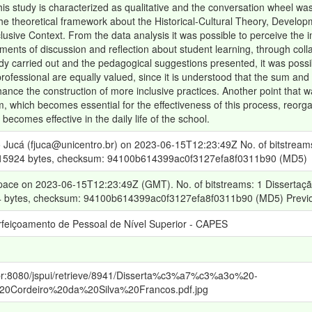
his study is characterized as qualitative and the conversation wheel wa
the theoretical framework about the Historical-Cultural Theory, Develo
lusive Context. From the data analysis it was possible to perceive the 
ments of discussion and reflection about student learning, through coll
udy carried out and the pedagogical suggestions presented, it was poss
rofessional are equally valued, since it is understood that the sum an
nce the construction of more inclusive practices. Another point that was
which becomes essential for the effectiveness of this process, reorgan
 becomes effective in the daily life of the school.
 Jucá (fjuca@unicentro.br) on 2023-06-15T12:23:49Z No. of bitstreams
1715924 bytes, checksum: 94100b614399ac0f3127efa8f0311b90 (MD5)
pace on 2023-06-15T12:23:49Z (GMT). No. of bitstreams: 1 Dissertação
4 bytes, checksum: 94100b614399ac0f3127efa8f0311b90 (MD5) Previo
feiçoamento de Pessoal de Nível Superior - CAPES
o.br:8080/jspui/retrieve/8941/Disserta%c3%a7%c3%a3o%20-
0Cordeiro%20da%20Silva%20Francos.pdf.jpg