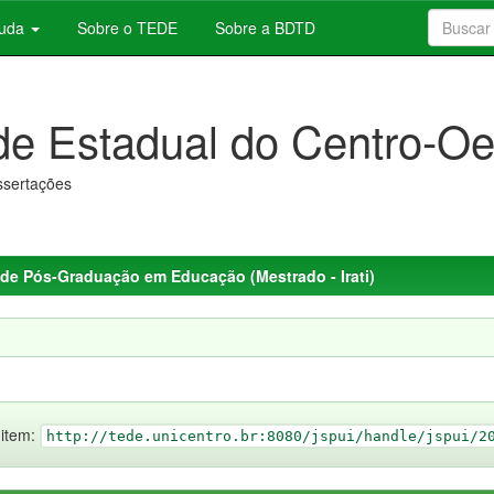
juda
Sobre o TEDE
Sobre a BDTD
de Estadual do Centro-Oe
issertações
de Pós-Graduação em Educação (Mestrado - Irati)
 item:
http://tede.unicentro.br:8080/jspui/handle/jspui/2