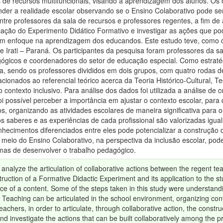
 de recursos multifuncionais, visando à aprendizagem dos alunos. Os 
der a realidade escolar observando se o Ensino Colaborativo pode ser
tre professores da sala de recursos e professores regentes, a fim de a
icação do Experimento Didático Formativo e investigar as ações que p
om enfoque na aprendizagem dos educandos. Este estudo teve, como c
e Irati – Paraná. Os participantes da pesquisa foram professores da sa
gicos e coordenadores do setor de educação especial. Como estratég
sa, sendo os professores divididos em dois grupos, com quatro rodas
acionados ao referencial teórico acerca da Teoria Histórico-Cultural, 
 contexto inclusivo. Para análise dos dados foi utilizada a análise de 
oi possível perceber a importância em ajustar o contexto escolar, pa
s, organizando as atividades escolares de maneira significativa para
os saberes e as experiências de cada profissional são valorizadas ig
hecimentos diferenciados entre eles pode potencializar a construção de
meio do Ensino Colaborativo, na perspectiva da inclusão escolar, pode
mas de desenvolver o trabalho pedagógico.
 analyze the articulation of collaborative actions between the regent 
truction of a Formative Didactic Experiment and its application to the st
face of a content. Some of the steps taken in this study were understand
 Teaching can be articulated in the school environment, organizing co
achers, in order to articulate, through collaborative action, the constr
d investigate the actions that can be built collaboratively among the pr