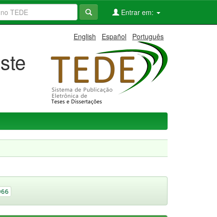
Entrar em:
English
Español
Português
ste
066