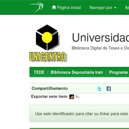
Página inicial
Navegar por
A
Skip
navigation
Universida
Biblioteca Digital de Teses e D
TEDE
Biblioteca Depositária Irati
Programa 
Compartilhamento
Exportar este item:
Use este identificador para citar ou linkar para este