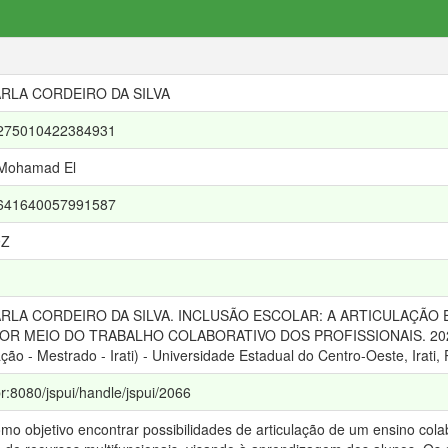
RLA CORDEIRO DA SILVA
r/7275010422384931
 Mohamad El
r/4641640057991587
9Z
ARLA CORDEIRO DA SILVA. INCLUSÃO ESCOLAR: A ARTICULAÇÃO
R MEIO DO TRABALHO COLABORATIVO DOS PROFISSIONAIS. 2023. 12
 - Mestrado - Irati) - Universidade Estadual do Centro-Oeste, Irati, 
br:8080/jspui/handle/jspui/2066
mo objetivo encontrar possibilidades de articulação de um ensino cola