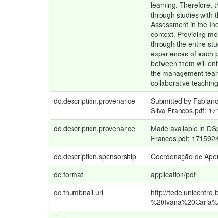
learning. Therefore, t
through studies with 
Assessment in the Inc
context. Providing mo
through the entire st
experiences of each p
between them will enha
the management team, 
collaborative teaching
dc.description.provenance
Submitted by Fabiano
Silva Francos.pdf: 
dc.description.provenance
Made available in DS
Francos.pdf: 171592
dc.description.sponsorship
Coordenação de Aper
dc.format
application/pdf
dc.thumbnail.url
http://tede.unicentr
%20Ivana%20Carla%2