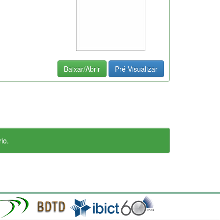
Baixar/Abrir
Pré-Visualizar
io.