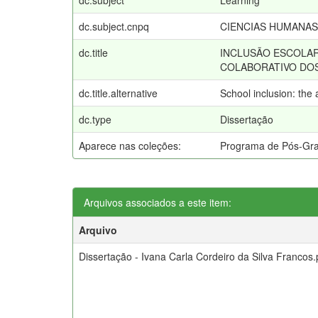
dc.subject
Learning
dc.subject.cnpq
CIENCIAS HUMANAS
dc.title
INCLUSÃO ESCOLAR
COLABORATIVO DOS
dc.title.alternative
School inclusion: the 
dc.type
Dissertação
Aparece nas coleções:
Programa de Pós-Gra
Arquivos associados a este item:
Arquivo
Dissertação - Ivana Carla Cordeiro da Silva Francos.