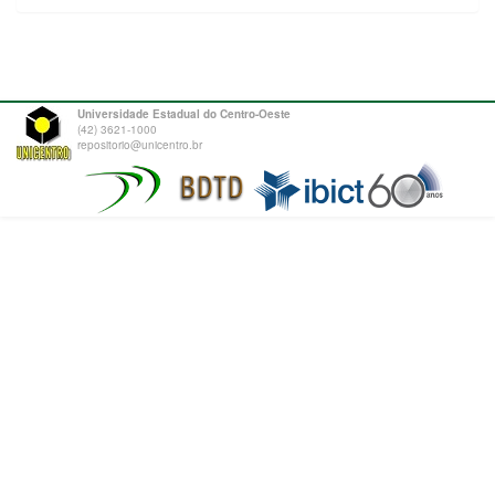
Universidade Estadual do Centro-Oeste
(42) 3621-1000
repositorio@unicentro.br