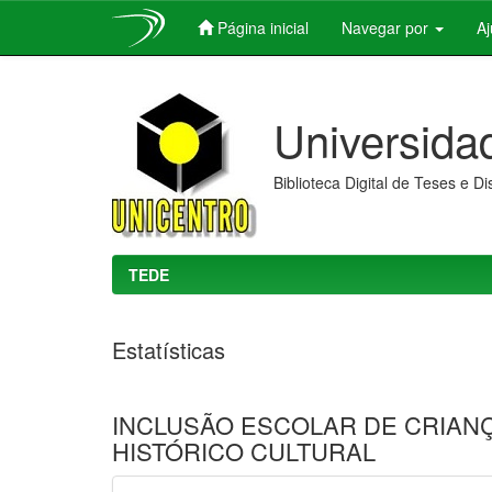
Página inicial
Navegar por
A
Skip
navigation
Universida
Biblioteca Digital de Teses e D
TEDE
Estatísticas
INCLUSÃO ESCOLAR DE CRIAN
HISTÓRICO CULTURAL