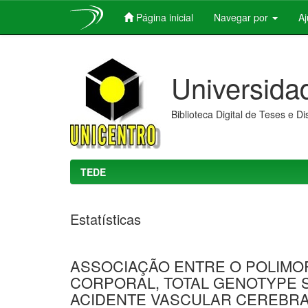
Página inicial
Navegar por
A
Skip
navigation
Universida
Biblioteca Digital de Teses e D
TEDE
Estatísticas
ASSOCIAÇÃO ENTRE O POLIMOR
CORPORAL, TOTAL GENOTYPE 
ACIDENTE VASCULAR CEREBRA