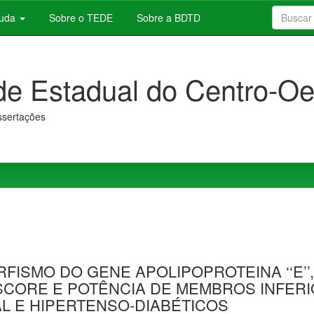
juda
Sobre o TEDE
Sobre a BDTD
de Estadual do Centro-Oe
issertações
FISMO DO GENE APOLIPOPROTEINA ‘‘E’
SCORE E POTÊNCIA DE MEMBROS INFERI
L E HIPERTENSO-DIABÉTICOS