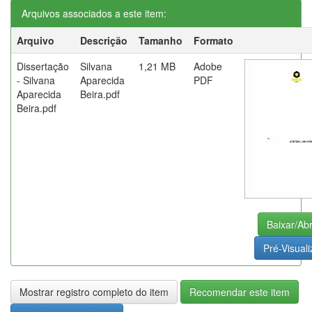
Arquivos associados a este item:
Arquivo
Descrição
Tamanho
Formato
Dissertação
Silvana
1,21 MB
Adobe
- Silvana
Aparecida
PDF
Aparecida
Beira.pdf
Beira.pdf
Baixar/Abr
Pré-Visuali
Mostrar registro completo do item
Recomendar este item