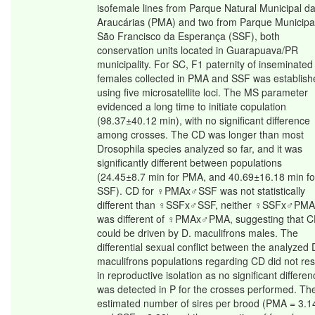
isofemale lines from Parque Natural Municipal d
Araucárias (PMA) and two from Parque Municipa
São Francisco da Esperança (SSF), both
conservation units located in Guarapuava/PR
municipality. For SC, F1 paternity of inseminated
females collected in PMA and SSF was establish
using five microsatellite loci. The MS parameter
evidenced a long time to initiate copulation
(98.37±40.12 min), with no significant difference
among crosses. The CD was longer than most
Drosophila species analyzed so far, and it was
significantly different between populations
(24.45±8.7 min for PMA, and 40.69±16.18 min fo
SSF). CD for ♀PMAx♂SSF was not statistically
different than ♀SSFx♂SSF, neither ♀SSFx♂PMA
was different of ♀PMAx♂PMA, suggesting that 
could be driven by D. maculifrons males. The
differential sexual conflict between the analyzed 
maculifrons populations regarding CD did not res
in reproductive isolation as no significant differe
was detected in P for the crosses performed. Th
estimated number of sires per brood (PMA = 3.1