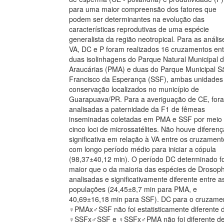
para uma maior compreensão dos fatores que
podem ser determinantes na evolução das
características reprodutivas de uma espécie
generalista da região neotropical. Para as anális
VA, DC e P foram realizados 16 cruzamentos ent
duas isolinhagens do Parque Natural Municipal 
Araucárias (PMA) e duas do Parque Municipal S
Francisco da Esperança (SSF), ambas unidades
conservação localizados no município de
Guarapuava/PR. Para a averiguação de CE, for
analisadas a paternidade da F1 de fêmeas
inseminadas coletadas em PMA e SSF por meio
cinco loci de microssatélites. Não houve diferenç
significativa em relação à VA entre os cruzament
com longo período médio para iniciar a cópula
(98,37±40,12 min). O período DC determinado fo
maior que o da maioria das espécies de Drosoph
analisadas e significativamente diferente entre a
populações (24,45±8,7 min para PMA, e
40,69±16,18 min para SSF). DC para o cruzame
♀PMAx♂SSF não foi estatisticamente diferente 
♀SSFx♂SSF e ♀SSFx♂PMA não foi diferente d