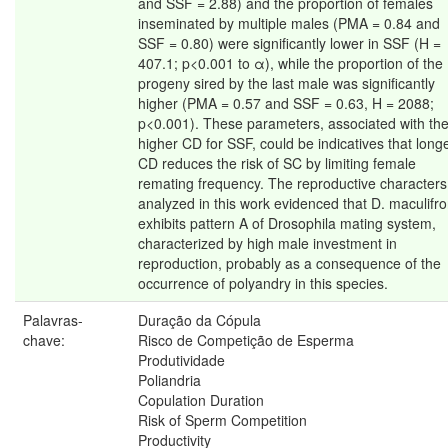
and SSF = 2.88) and the proportion of females
inseminated by multiple males (PMA = 0.84 and
SSF = 0.80) were significantly lower in SSF (H =
407.1; p<0.001 to α), while the proportion of the
progeny sired by the last male was significantly
higher (PMA = 0.57 and SSF = 0.63, H = 2088;
p<0.001). These parameters, associated with th
higher CD for SSF, could be indicatives that long
CD reduces the risk of SC by limiting female
remating frequency. The reproductive characters
analyzed in this work evidenced that D. maculifr
exhibits pattern A of Drosophila mating system,
characterized by high male investment in
reproduction, probably as a consequence of the
occurrence of polyandry in this species.
Palavras-
Duração da Cópula
chave:
Risco de Competição de Esperma
Produtividade
Poliandria
Copulation Duration
Risk of Sperm Competition
Productivity