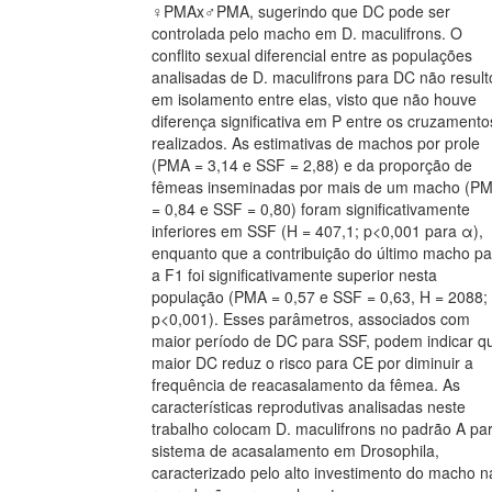
♀PMAx♂PMA, sugerindo que DC pode ser
controlada pelo macho em D. maculifrons. O
conflito sexual diferencial entre as populações
analisadas de D. maculifrons para DC não result
em isolamento entre elas, visto que não houve
diferença significativa em P entre os cruzamento
realizados. As estimativas de machos por prole
(PMA = 3,14 e SSF = 2,88) e da proporção de
fêmeas inseminadas por mais de um macho (P
= 0,84 e SSF = 0,80) foram significativamente
inferiores em SSF (H = 407,1; p<0,001 para α),
enquanto que a contribuição do último macho pa
a F1 foi significativamente superior nesta
população (PMA = 0,57 e SSF = 0,63, H = 2088;
p<0,001). Esses parâmetros, associados com
maior período de DC para SSF, podem indicar q
maior DC reduz o risco para CE por diminuir a
frequência de reacasalamento da fêmea. As
características reprodutivas analisadas neste
trabalho colocam D. maculifrons no padrão A pa
sistema de acasalamento em Drosophila,
caracterizado pelo alto investimento do macho n