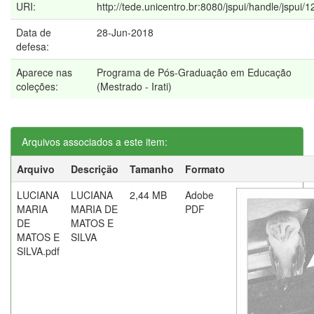
URI:
http://tede.unicentro.br:8080/jspui/handle/jspui/
Data de
28-Jun-2018
defesa:
Aparece nas
Programa de Pós-Graduação em Educação
coleções:
(Mestrado - Irati)
Arquivos associados a este item:
Arquivo
Descrição
Tamanho
Formato
LUCIANA
LUCIANA
2,44 MB
Adobe
MARIA
MARIA DE
PDF
DE
MATOS E
MATOS E
SILVA
SILVA.pdf