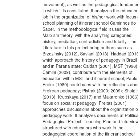
movement), as well as the pedagogical fundame
in which it is constituted; It analyzes the educator
job in the organization of his/her work with focus
school planning of itinerant school Caminhos do
Saber. In the methodological field it uses the
Marxism theory, with the analyzing categories:
history, mediation, contradiction and totality. The
Literature in this project bring authors such as
Brzezinsky (2012), Saviani (2013), Haddad (201
which approach the history of pedagogy in Brazil
and in Paraná state; Caldart (2004), MST (1996)
Camini (2009), contribute with the elements of
education within MST and itinerant school; Paulo
Freire (1980) contributes with the reflections abo
Freirean pedagogy; Pistrak (2000; 2009); Shulgi
(2013); Krupskaya (2017) and Makarenko (1986
focus on socialist pedagogy; Freitas (2001)
approaches discussions about the organization o
pedagogy work. It analyzes documents at Politica
Pedagogical Project, Teaching Plan and intervie
structured with educators who work in the
pedagogical coordination of the itinerant school