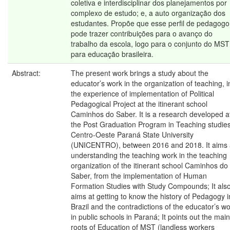
coletiva e interdisciplinar dos planejamentos por
complexo de estudo; e, a auto organização dos
estudantes. Propõe que esse perfil de pedagogo
pode trazer contribuições para o avanço do
trabalho da escola, logo para o conjunto do MST
para educação brasileira.
Abstract:
The present work brings a study about the
educator’s work in the organization of teaching, i
the experience of implementation of Political
Pedagogical Project at the itinerant school
Caminhos do Saber. It is a research developed a
the Post Graduation Program in Teaching studies
Centro-Oeste Paraná State University
(UNICENTRO), between 2016 and 2018. It aims 
understanding the teaching work in the teaching
organization of the itinerant school Caminhos do
Saber, from the implementation of Human
Formation Studies with Study Compounds; It als
aims at getting to know the history of Pedagogy i
Brazil and the contradictions of the educator’s w
in public schools in Paraná; It points out the main
roots of Education of MST (landless workers