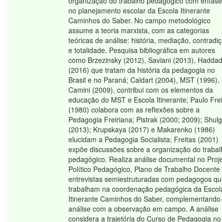
organização do trabalho pedagógico com ênfase
no planejamento escolar da Escola Itinerante
Caminhos do Saber. No campo metodológico
assume a teoria marxista, com as categorias
teóricas de análise: história, mediação, contradi
e totalidade. Pesquisa bibliográfica em autores
como Brzezinsky (2012), Saviani (2013), Hadda
(2016) que tratam da história da pedagogia no
Brasil e no Paraná; Caldart (2004), MST (1996),
Camini (2009), contribui com os elementos da
educação do MST e Escola Itinerante; Paulo Fre
(1980) colabora com as reflexões sobre a
Pedagogia Freiriana; Pistrak (2000; 2009); Shulg
(2013); Krupskaya (2017) e Makarenko (1986)
elucidam a Pedagogia Socialista; Freitas (2001)
expõe discussões sobre a organização do trabal
pedagógico. Realiza análise documental no Proj
Político Pedagógico, Plano de Trabalho Docente
entrevistas semiestruturadas com pedagogos q
trabalham na coordenação pedagógica da Escol
Itinerante Caminhos do Saber, complementando
análise com a observação em campo. A análise
considera a trajetória do Curso de Pedagogia no