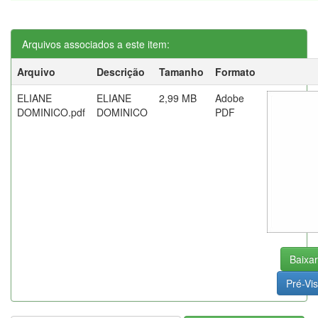
Arquivos associados a este item:
Arquivo
Descrição
Tamanho
Formato
ELIANE
ELIANE
2,99 MB
Adobe
DOMINICO.pdf
DOMINICO
PDF
Baixar
Pré-Vis