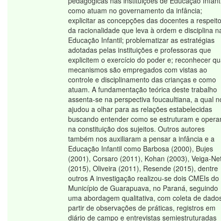
pedagógicas nas instituições de Educação Infanti
como atuam no governamento da infância;
explicitar as concepções das docentes a respeit
da racionalidade que leva à ordem e disciplina n
Educação Infantil; problematizar as estratégias
adotadas pelas instituições e professoras que
explicitem o exercício do poder e; reconhecer qu
mecanismos são empregados com vistas ao
controle e disciplinamento das crianças e como
atuam. A fundamentação teórica deste trabalho
assenta-se na perspectiva foucaultiana, a qual n
ajudou a olhar para as relações estabelecidas
buscando entender como se estruturam e oper
na constituição dos sujeitos. Outros autores
também nos auxiliaram a pensar a infância e a
Educação Infantil como Barbosa (2000), Bujes
(2001), Corsaro (2011), Kohan (2003), Veiga-Ne
(2015), Oliveira (2011), Resende (2015), dentre
outros A investigação realizou-se dois CMEIs do
Município de Guarapuava, no Paraná, seguindo
uma abordagem qualitativa, com coleta de dado
partir de observações de práticas, registros em
diário de campo e entrevistas semiestruturadas