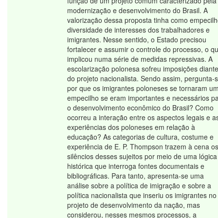
função de um projeto comum caracterizado pela
modernização e desenvolvimento do Brasil. A
valorização dessa proposta tinha como empecilh
diversidade de interesses dos trabalhadores e
imigrantes. Nesse sentido, o Estado precisou
fortalecer e assumir o controle do processo, o q
implicou numa série de medidas repressivas. A
escolarização polonesa sofreu imposições diant
do projeto nacionalista. Sendo assim, pergunta-s
por que os imigrantes poloneses se tornaram u
empecilho se eram importantes e necessários p
o desenvolvimento econômico do Brasil? Como
ocorreu a interação entre os aspectos legais e a
experiências dos poloneses em relação à
educação? As categorias de cultura, costume e
experiência de E. P. Thompson trazem à cena o
silêncios desses sujeitos por meio de uma lógica
histórica que interroga fontes documentais e
bibliográficas. Para tanto, apresenta-se uma
análise sobre a política de imigração e sobre a
política nacionalista que inseriu os imigrantes no
projeto de desenvolvimento da nação, mas
considerou, nesses mesmos processos, a