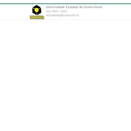
Universidade Estadual do Centro-Oeste
(42) 3621-1000
repositorio@unicentro.br