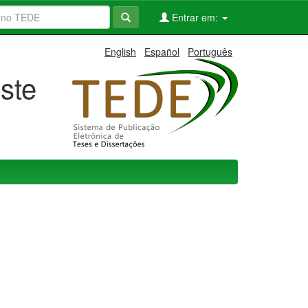
Entrar em:
English
Español
Português
ste