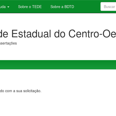
juda
Sobre o TEDE
Sobre a BDTD
de Estadual do Centro-Oe
issertações
do com a sua solicitação.