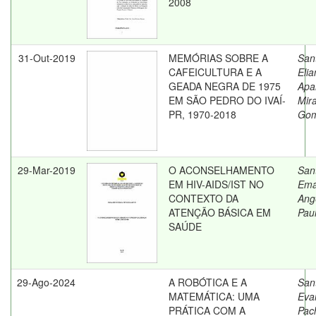
2008
31-Out-2019
MEMÓRIAS SOBRE A
San
CAFEICULTURA E A
Elia
GEADA NEGRA DE 1975
Apa
EM SÃO PEDRO DO IVAÍ-
Mir
PR, 1970-2018
Gom
29-Mar-2019
O ACONSELHAMENTO
San
EM HIV-AIDS/IST NO
Ema
CONTEXTO DA
Ang
ATENÇÃO BÁSICA EM
Pau
SAÚDE
29-Ago-2024
A ROBÓTICA E A
San
MATEMÁTICA: UMA
Eva
PRÁTICA COM A
Pac