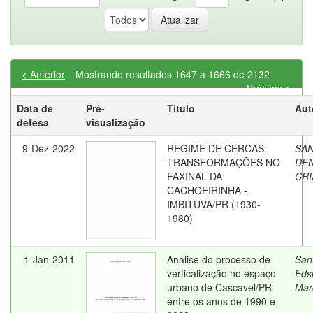
< Anterior
Mostrando resultados 1647 a 1666 de 2132
Próximo >
Data de
Pré-
Título
Aut
defesa
visualização
9-Dez-2022
REGIME DE CERCAS:
SAN
TRANSFORMAÇÕES NO
DE
FAXINAL DA
CRI
CACHOEIRINHA -
IMBITUVA/PR (1930-
1980)
1-Jan-2011
Análise do processo de
San
verticalização no espaço
Eds
urbano de Cascavel/PR
Mar
entre os anos de 1990 e