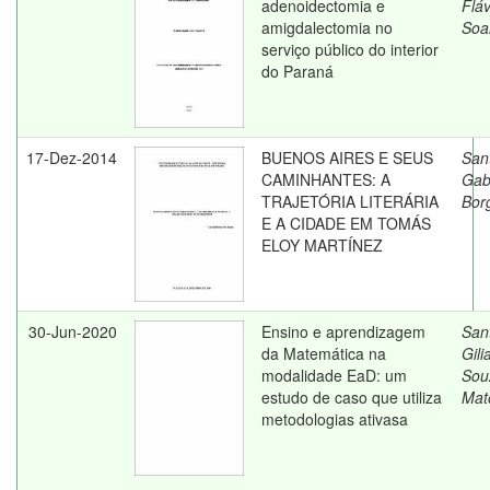
adenoidectomia e
Fláv
amigdalectomia no
Soa
serviço público do interior
do Paraná
17-Dez-2014
BUENOS AIRES E SEUS
San
CAMINHANTES: A
Gabr
TRAJETÓRIA LITERÁRIA
Bor
E A CIDADE EM TOMÁS
ELOY MARTÍNEZ
30-Jun-2020
Ensino e aprendizagem
San
da Matemática na
Gili
modalidade EaD: um
Sou
estudo de caso que utiliza
Mat
metodologias ativasa