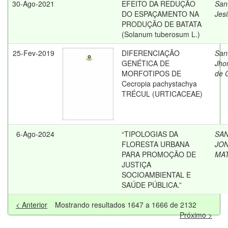
30-Ago-2021
EFEITO DA REDUÇÃO
San
DO ESPAÇAMENTO NA
Jes
PRODUÇÃO DE BATATA
(Solanum tuberosum L.)
25-Fev-2019
DIFERENCIAÇÃO
San
GENÉTICA DE
Jho
MORFOTIPOS DE
de O
Cecropia pachystachya
TRÉCUL (URTICACEAE)
6-Ago-2024
“TIPOLOGIAS DA
SAN
FLORESTA URBANA
JO
PARA PROMOÇÃO DE
MA
JUSTIÇA
SOCIOAMBIENTAL E
SAÚDE PÚBLICA.”
< Anterior
Mostrando resultados 1647 a 1666 de 2132
Próximo >