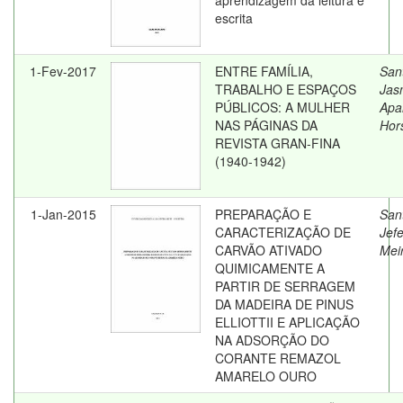
aprendizagem da leitura e
escrita
1-Fev-2017
ENTRE FAMÍLIA,
San
TRABALHO E ESPAÇOS
Jas
PÚBLICOS: A MULHER
Apa
NAS PÁGINAS DA
Hor
REVISTA GRAN-FINA
(1940-1942)
1-Jan-2015
PREPARAÇÃO E
San
CARACTERIZAÇÃO DE
Jef
CARVÃO ATIVADO
Mei
QUIMICAMENTE A
PARTIR DE SERRAGEM
DA MADEIRA DE PINUS
ELLIOTTII E APLICAÇÃO
NA ADSORÇÃO DO
CORANTE REMAZOL
AMARELO OURO