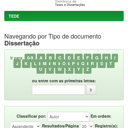
TEDE
Navegando por Tipo de documento
Dissertação
0-9
A
B
C
D
E
F
G
H
I
Ir para:
J
K
L
M
N
O
P
Q
R
S
T
U
V
W
X
Y
Z
ou entre com as primeiras letras:
Classificar por:
Em ordem:
Resultados/Página
Registro(s):