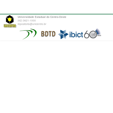
Universidade Estadual do Centro-Oeste
(42) 3621-1000
repositorio@unicentro.br