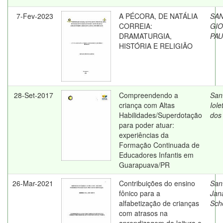
7-Fev-2023
A PÉCORA, DE NATÁLIA
SAN
CORREIA:
GIO
DRAMATURGIA,
PAU
HISTÓRIA E RELIGIÃO
28-Set-2017
Compreendendo a
San
criança com Altas
Iole
Habilidades/Superdotação
dos
para poder atuar:
experiências da
Formação Continuada de
Educadores Infantis em
Guarapuava/PR
26-Mar-2021
Contribuições do ensino
San
fônico para a
Jan
alfabetização de crianças
Sche
com atrasos na