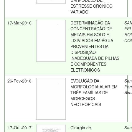
UM MODELO DE
ESTRESSE CRÔNICO
VARIADO
17-Mar-2016
DETERMINAÇÃO DA
SAN
CONCENTRAÇÃO DE
FEL
METAIS EM SOLO E
RO
LIXIVIADOS EM ÁGUA
DO
PROVENIENTES DA
DISPOSIÇÃO
INADEQUADA DE PILHAS
E COMPONENTES
ELETRÔNICOS
26-Fev-2018
EVOLUÇÃO DA
San
MORFOLOGIA ALAR EM
Fer
TRÊS FAMÍLIAS DE
Alm
MORCEGOS
NEOTROPICAIS
17-Out-2017
Cirurgia de
San