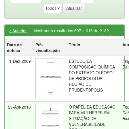
< Anterior
Mostrando resultados 597 a 616 de 2132
Próximo >
Data de
Pré-
Título
Aut
defesa
visualização
1-Dez-2009
ESTUDO DA
Fin
COMPOSIÇÃO QUÍMICA
Dai
DO EXTRATO OLEOSO
DE PRÓPOLIS DA
REGIÃO DE
PRUDENTÓPOLIS
29-Abr-2016
O PAPEL DA EDUCAÇÃO
Fiu
PARA MULHERES EM
De
SITUAÇÃO DE
Rick
VULNERABILIDADE