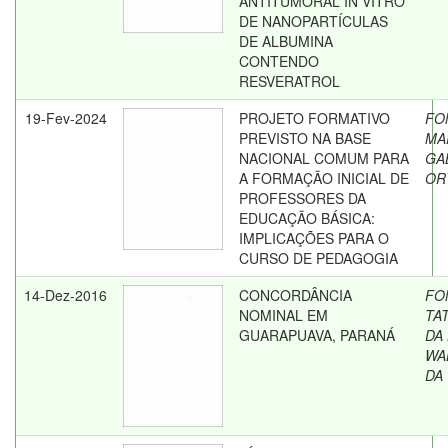
ANTITUMORAL IN VITRO
DE NANOPARTÍCULAS
DE ALBUMINA
CONTENDO
RESVERATROL
19-Fev-2024
PROJETO FORMATIVO
FO
PREVISTO NA BASE
MA
NACIONAL COMUM PARA
GA
A FORMAÇÃO INICIAL DE
OR
PROFESSORES DA
EDUCAÇÃO BÁSICA:
IMPLICAÇÕES PARA O
CURSO DE PEDAGOGIA
14-Dez-2016
CONCORDÂNCIA
FO
NOMINAL EM
TA
GUARAPUAVA, PARANÁ
DA
WA
DA