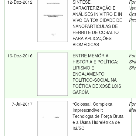
12-Dez-2012
SÍNTESE,
Fon
CARACTERIZAÇÃO E
Ver
ANÁLISES IN VITRO E IN
Cri
VIVO DA TOXICIDADE DE
Piz
NANOPARTÍCULAS DE
FERRITE DE COBALTO
PARA APLICAÇÕES
BIOMÉDICAS
16-Dez-2016
ENTRE MEMÓRIA,
Fon
HISTÓRIA E POLÍTICA:
Sirl
LIRISMO E
Sil
ENGAJAMENTO
POLÍTICO-SOCIAL NA
POÉTICA DE XOSÉ LOIS
GARCÍA
7-Jul-2017
“Colossal, Complexa,
For
Imprescindível”:
Mel
Tecnologia de Força Bruta
e a Usina Hidrelétrica de
Itá/SC