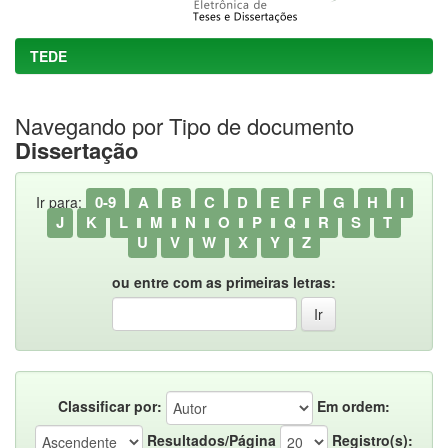
TEDE
Navegando por Tipo de documento
Dissertação
0-9
A
B
C
D
E
F
G
H
I
Ir para:
J
K
L
M
N
O
P
Q
R
S
T
U
V
W
X
Y
Z
ou entre com as primeiras letras:
Classificar por:
Em ordem:
Resultados/Página
Registro(s):