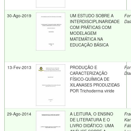
30-Ago-2019
UM ESTUDO SOBRE A
For
INTERDISCIPLINARIDADE
Dai
COM PRÁTICAS COM
MODELAGEM
MATEMÁTICA NA
EDUCAÇÃO BÁSICA
13-Fev-2013
PRODUÇÃO E
For
CARACTERIZAÇÃO
Dia
FÍSICO-QUÍMICA DE
XILANASES PRODUZIDAS
POR Trichoderma viride
29-Ago-2014
A LEITURA, O ENSINO
Fra
DE LITERATURA E O
Kar
LIVRO DIDÁTICO: UMA
Fát