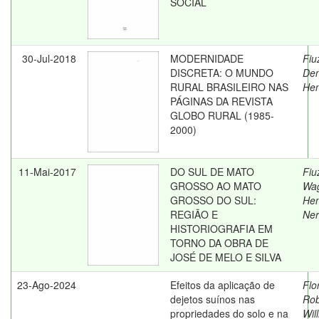
SOCIAL
30-Jul-2018
MODERNIDADE
Fiu
DISCRETA: O MUNDO
Den
RURAL BRASILEIRO NAS
Hen
PÁGINAS DA REVISTA
GLOBO RURAL (1985-
2000)
11-Mai-2017
DO SUL DE MATO
Fiu
GROSSO AO MATO
Wa
GROSSO DO SUL:
Hen
REGIÃO E
Ner
HISTORIOGRAFIA EM
TORNO DA OBRA DE
JOSÉ DE MELO E SILVA
23-Ago-2024
Efeitos da aplicação de
Flo
dejetos suínos nas
Rob
propriedades do solo e na
Wil