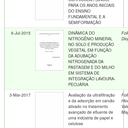
PARA OS ANOS INICIAIS
DO ENSINO
FUNDAMENTAL E A
SEMIFORMAÇÃO
6-Jul-2015
DINÂMICA DO
Fol
NITROGÊNIO MINERAL
Dio
NO SOLO E PRODUÇÃO
VEGETAL EM FUNÇÃO
DA ADUBAÇÃO
NITROGENADA DA
PASTAGEM E DO MILHO
EM SISTEMA DE
INTEGRAÇÃO LAVOURA-
PECUÁRIA
3-Mar-2017
Avaliação da ultrafiltração
Fol
e da adsorção em carvão
Hio
ativado no tratamento
Val
avançado de efluente de
Ma
uma indústria de papel e
celulose