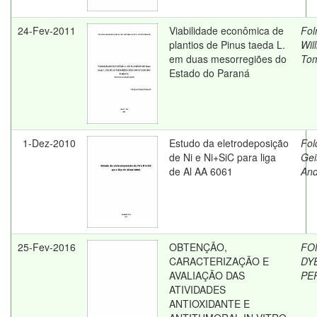
24-Fev-2011
Viabilidade econômica de
Fol
plantios de Pinus taeda L.
Wil
em duas mesorregiões do
To
Estado do Paraná
1-Dez-2010
Estudo da eletrodeposição
Fol
de Ni e Ni+SiC para liga
Gei
de Al AA 6061
And
25-Fev-2016
OBTENÇÃO,
FO
CARACTERIZAÇÃO E
DY
AVALIAÇÃO DAS
PE
ATIVIDADES
ANTIOXIDANTE E