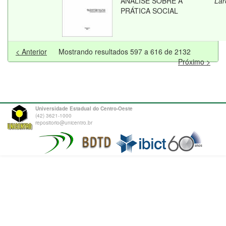
ANÁLISE SOBRE A
Lar
PRÁTICA SOCIAL
< Anterior
Mostrando resultados 597 a 616 de 2132
Próximo >
Universidade Estadual do Centro-Oeste
(42) 3621-1000
repositorio@unicentro.br