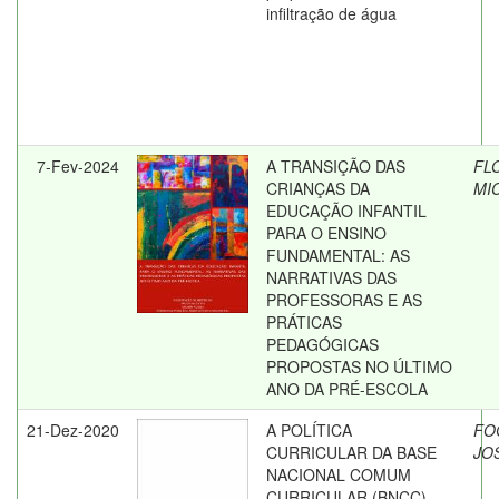
infiltração de água
7-Fev-2024
A TRANSIÇÃO DAS
FLO
CRIANÇAS DA
MI
EDUCAÇÃO INFANTIL
PARA O ENSINO
FUNDAMENTAL: AS
NARRATIVAS DAS
PROFESSORAS E AS
PRÁTICAS
PEDAGÓGICAS
PROPOSTAS NO ÚLTIMO
ANO DA PRÉ-ESCOLA
21-Dez-2020
A POLÍTICA
FO
CURRICULAR DA BASE
JO
NACIONAL COMUM
CURRICULAR (BNCC)