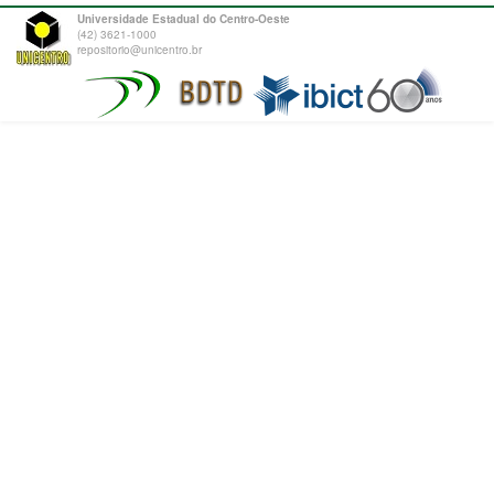
Universidade Estadual do Centro-Oeste
(42) 3621-1000
repositorio@unicentro.br