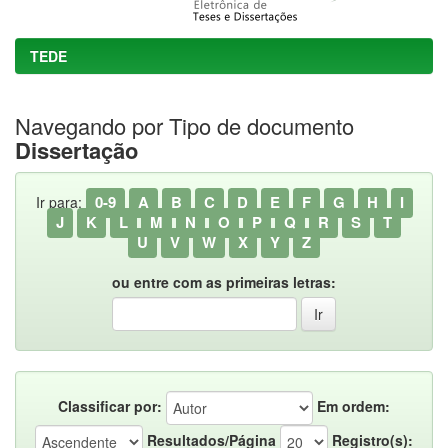
TEDE
Navegando por Tipo de documento
Dissertação
0-9
A
B
C
D
E
F
G
H
I
Ir para:
J
K
L
M
N
O
P
Q
R
S
T
U
V
W
X
Y
Z
ou entre com as primeiras letras:
Classificar por:
Em ordem:
Resultados/Página
Registro(s):