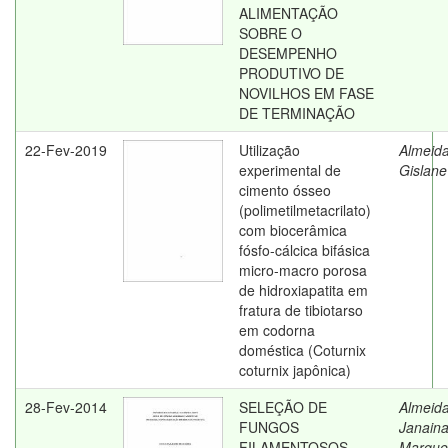
ALIMENTAÇÃO
SOBRE O
DESEMPENHO
PRODUTIVO DE
NOVILHOS EM FASE
DE TERMINAÇÃO
22-Fev-2019
Utilização
Almeida
experimental de
Gislane
cimento ósseo
(polimetilmetacrilato)
com biocerâmica
fósfo-cálcica bifásica
micro-macro porosa
de hidroxiapatita em
fratura de tibiotarso
em codorna
doméstica (Coturnix
coturnix japônica)
28-Fev-2014
SELEÇÃO DE
Almeida
FUNGOS
Janain
FILAMENTOSOS
Marque