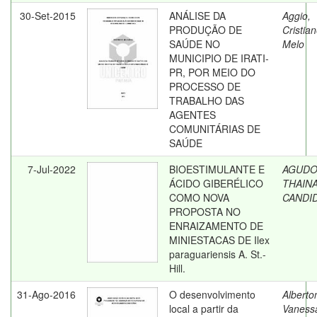
30-Set-2015
ANÁLISE DA
Aggio,
PRODUÇÃO DE
Cristia
SAÚDE NO
Melo
MUNICIPIO DE IRATI-
PR, POR MEIO DO
PROCESSO DE
TRABALHO DAS
AGENTES
COMUNITÁRIAS DE
SAÚDE
7-Jul-2022
BIOESTIMULANTE E
AGUDO
ÁCIDO GIBERÉLICO
THAIN
COMO NOVA
CANDI
PROPOSTA NO
ENRAIZAMENTO DE
MINIESTACAS DE Ilex
paraguariensis A. St.-
Hill.
31-Ago-2016
O desenvolvimento
Alberto
local a partir da
Vaness