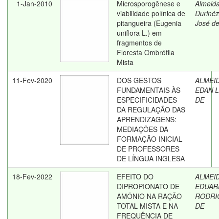
1-Jan-2010
Microsporogênese e
Almeida
viabilidade polínica de
Durinéz
pitangueira (Eugenia
José d
uniflora L.) em
fragmentos de
Floresta Ombrófila
Mista
11-Fev-2020
DOS GESTOS
ALMEID
FUNDAMENTAIS ÀS
EDAN L
ESPECIFICIDADES
DE
DA REGULAÇÃO DAS
APRENDIZAGENS:
MEDIAÇÕES DA
FORMAÇÃO INICIAL
DE PROFESSORES
DE LÍNGUA INGLESA
18-Fev-2022
EFEITO DO
ALMEID
DIPROPIONATO DE
EDUAR
AMÔNIO NA RAÇÃO
RODRI
TOTAL MISTA E NA
DE
FREQUÊNCIA DE