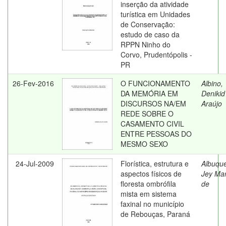
inserção da atividade
turística em Unidades
de Conservação:
estudo de caso da
RPPN Ninho do
Corvo, Prudentópolis -
PR
26-Fev-2016
O FUNCIONAMENTO
Albino,
DA MEMÓRIA EM
Denikid
DISCURSOS NA/EM
Araújo
REDE SOBRE O
CASAMENTO CIVIL
ENTRE PESSOAS DO
MESMO SEXO
24-Jul-2009
Florística, estrutura e
Albuqu
aspectos físicos de
Jey Ma
floresta ombrófila
de
mista em sistema
faxinal no município
de Rebouças, Paraná