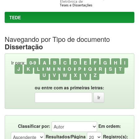
TEDE
Navegando por Tipo de documento
Dissertação
0-9
A
B
C
D
E
F
G
H
I
Ir para:
J
K
L
M
N
O
P
Q
R
S
T
U
V
W
X
Y
Z
ou entre com as primeiras letras:
Classificar por:
Em ordem:
Resultados/Página
Registro(s):