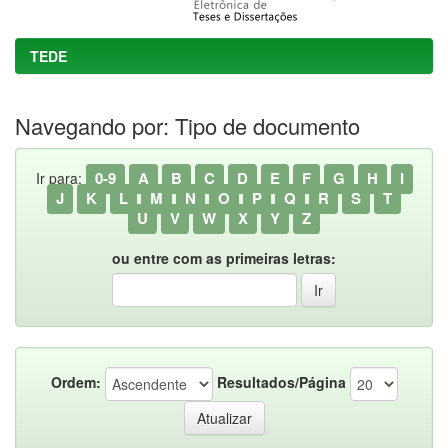
TEDE
Navegando por: Tipo de documento
0-9
A
B
C
D
E
F
G
H
I
Ir para:
J
K
L
M
N
O
P
Q
R
S
T
U
V
W
X
Y
Z
ou entre com as primeiras letras:
Ordem:
Resultados/Página